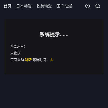
首页
日本动漫
欧美动漫
国产动漫
剧场版
追剧周
我的观影记录
无敌少侠第三季
第03集
系统提示......
清空
亲爱用户：
未登录
页面自动
跳转
等待时间：
3