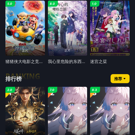
5.0
8.0
1.0
正片
正片
正片
猪猪侠大电影之竞速小英雄
我心里危险的东西剧场版劇場版
迷宫之栞
RANKING
排行榜
推荐
1
2
3
2.0
7.0
8.3