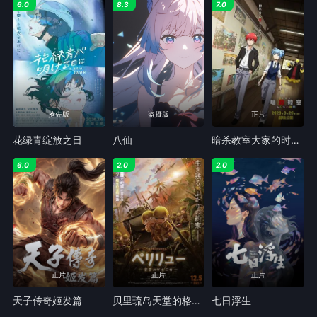
6.0
8.3
7.0
抢先版
盗摄版
正片
花绿青绽放之日
八仙
暗杀教室大家的时间剧场版
6.0
2.0
2.0
正片
正片
正片
天子传奇姬发篇
贝里琉岛天堂的格尔尼卡
七日浮生