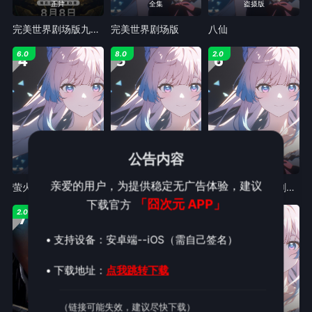
正片
全集
盗摄版
​完美世界剧场版九劫焚天​
完美世界剧场版
八仙
4
5
6
6.0
8.0
2.0
公告内容
日语 1080P
1全
4K
亲爱的用户，为提供稳定无广告体验，建议
萤火之森
罗小黑战记
斗罗大陆剧场版剑道尘心
「囧次元 APP」
下载官方
7
8
9
2.0
8.0
10.0
• 支持设备：安卓端--iOS（需自己签名）
• 下载地址：
点我跳转下载
（链接可能失效，建议尽快下载）