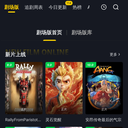
114
剧场版
追剧周表
今日更新
热榜
APP
Ai女友💋
我的观影记录
剧场版首页
剧场版库
NEW FILM ONLINE
新片上线
更多
9.0
5.0
10.0
暂无观看影片的记录
正片
正片
正片
RallyFromParistothePyramids
灵石觉醒
安昂传奇最后的气宗