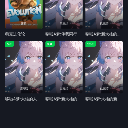
正片
已完结
已完结
萌宠进化论
哆啦A梦:伴我同行
哆啦A梦:新大雄的恐龙
5.0
9.0
10.0
已完结
已完结
已完结
哆啦A梦:大雄的人鱼大海战
哆啦A梦:新大雄的宇宙开拓史
哆啦A梦:大雄的新魔界大冒险之7个魔法师