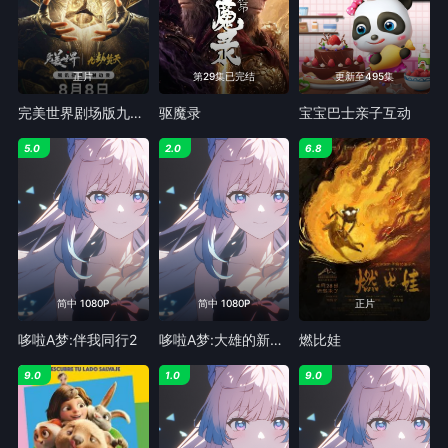
正片
第29集已完结
更新至495集
​完美世界剧场版九劫焚天​
驱魔录
宝宝巴士亲子互动
5.0
2.0
6.8
简中 1080P
简中 1080P
正片
哆啦A梦:伴我同行2
哆啦A梦:大雄的新恐龙
燃比娃
9.0
1.0
9.0