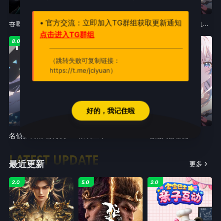
4K
4K
完整版 1080P
• 官方交流：立即加入TG群组获取更新通知
吞噬星空剧场版决战原始星
仙逆剧场版神临之战
吞噬星空剧场版血洛大陆
点击进入TG群组
10
11
12
8.0
9.0
5.0
（跳转失败可复制链接：
https://t.me/jciyuan）
好的，我记住啦
日语 1080P
第10集完结
已完结
名侦探柯南:百万美元的五棱星
茶啊二中
电锯人蕾塞篇
LATEST UPDATE
最近更新
更多
2.0
5.0
2.0