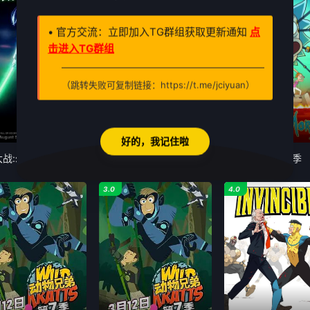
• 官方交流：立即加入TG群组获取更新通知
点
击进入TG群组
（跳转失败可复制链接：https://t.me/jciyuan）
第3集
每周一更新·更新至2集
10全
好的，我记住啦
星球大战:幻境—第九个绝地武士
柯蒂斯总统
瑞克和莫蒂第九季
3.0
4.0