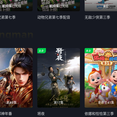
第20集已完结
第20集已完结
8全
兄弟第七季
动物兄弟第七季配音
无敌少侠第三季
ongman
3.0
9.0
第49集
第17集
更新至41集
邪神年番
将夜
依娜和恰恰第三季