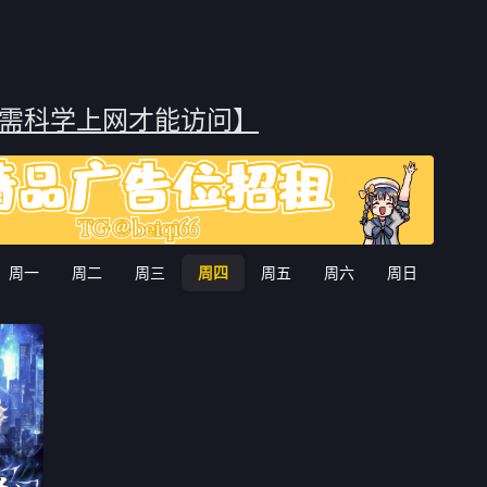
坷风雨，凭着其聪睿的
了「理解人类之心的旅
人开始朝着秦岭
，一步一
程」。在旅途中，她与曾由
十四谷出发
过去伙伴海塔抚养长大的魔
法使──费伦，以及同为伙伴
艾冉的弟子、战士──修塔尔
需科学上网才能访问】
克结伴同行，一同朝向魂魄
安眠之地《奥雷欧尔》前
进。旅程中，与形形色色的
人们相遇交流，并与狡诈的
魔族与魔物展开战斗。有时
平静温柔，有时无聊琐碎，
周一
周二
周三
周四
周五
周六
周日
有时激烈动荡，有时直击心
扉……所有的一切、每一个
瞬间，都一点一滴地堆叠成
三人无