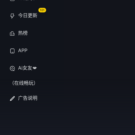
101
今日更新
热榜
APP
刃牙道:无敌
Ai女友💋
（在线畅玩）
第3集
&amp;amp;amp;amp;
广告说明
力量的终极象征“宫本武
来到允许使用武器的地
技场，愚地独步、涉川
气、烈海王等强者轮番
阵，挑战武藏如神一般
量。刀剑与拳头的生死