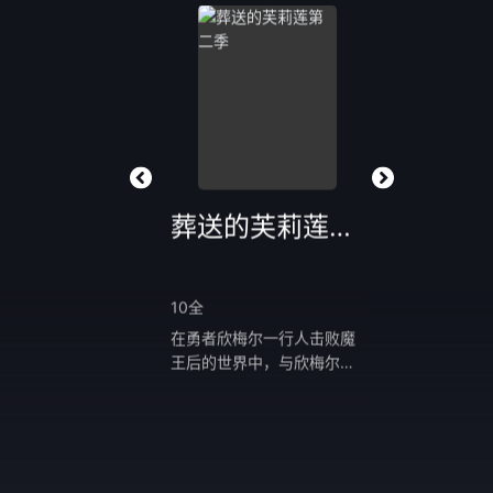
仙逆
葬送的芙莉莲第二季
一人之下
至152集
10全
更新至05集
自耳根同名小说《仙
在勇者欣梅尔一行人击败魔
张楚岚在碧游村
，讲述了乡村平凡少年
王后的世界中，与欣梅尔等
续帮冯宝宝查找
以心中之感动，逆仙而
人一同为世界带来和平、活
他拜访了陆瑾。
求的不仅是长生，更多
了千年以上的精灵魔法使──
瑾处拿到了三十
摆脱那背后的蝼蚁之
芙莉莲。在面对寿命已尽的
单，并意外得知
他坚信道在人为，以平
欣梅尔之死时，因落下的泪
走的原因。为了
资质踏入修真仙途，历
水与心中涌现的情感，踏上
藏品不落入贼人