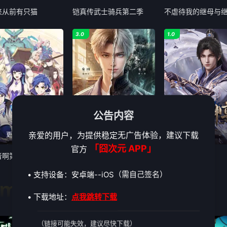
来从前有只猫
铠真传武士骑兵第二季
不虐待我的继母与
3.0
1.0
公告内容
亲爱的用户，为提供稳定无广告体验，建议下载
更新至04集
更新至第05集
第6集
「囧次元 APP」
官方
者啊第六季
东大高武学院
太古神尊
• 支持设备：安卓端--iOS（需自己签名）
gman
• 下载地址：
点我跳转下载
4.0
3.0
（链接可能失效，建议尽快下载）