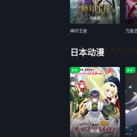
208全
神印王座
万能
ribendong
日本动漫
8.0
8.0
第7集