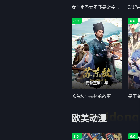
女主角圣女不我是杂役女仆自豪
动起
8.0
8.0
更新至第15集
苏东坡与杭州的故事
是王
oumeidon
欧美动漫
8.0
6.0