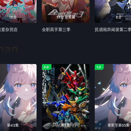
16全
17全 总集篇
8全
恋爱杂货店
全职高手第三季
民调局异闻录第二
man
3.0
1.0
第43集
第5集
更新至第05集