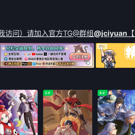
战况
尽传说。.
荡混乱的“大海贼时
经坎
心智
我访问）请加入官方TG@群组
@jciyuan
【
3.0
9.0