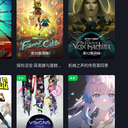
第10集完结
第12集完结
探险活宝:菲奥娜与蛋糕第二季
机械之声的传奇第四季
3.0
4.0