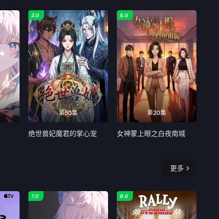
2.0
8.0
第50集
第20集
绝世兽妃魔君的掌心宠
女神蒙上眼之白夜南城
更多
7.0
9.0