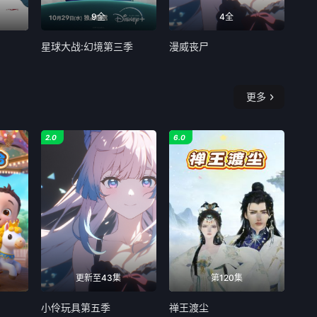
9全
4全
星球大战:幻境第三季
漫威丧尸
更多
2.0
6.0
更新至43集
第120集
小伶玩具第五季
禅王渡尘