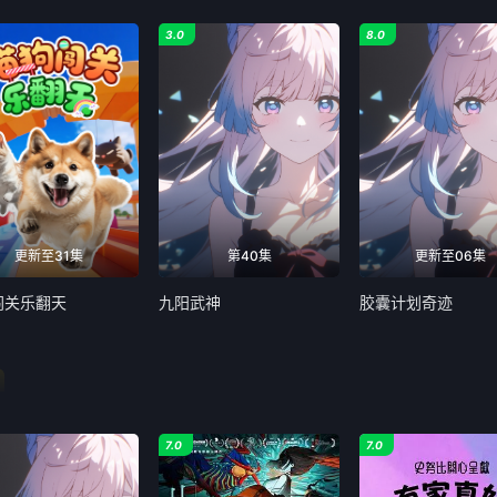
3.0
8.0
更新至31集
第40集
更新至06集
闯关乐翻天
九阳武神
胶囊计划奇迹
n
7.0
7.0