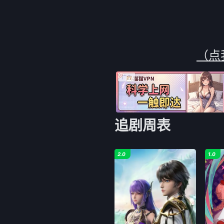
决，落败者难逃一死，
令人血脉贲张。
（点
追剧周表
2.0
1.0