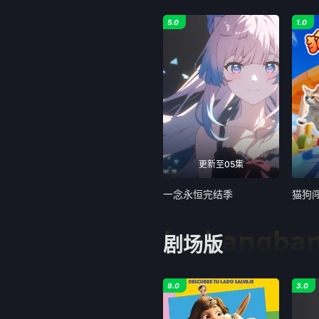
5.0
1.0
更新至05集
一念永恒完结季
猫狗
juchangba
剧场版
9.0
3.0