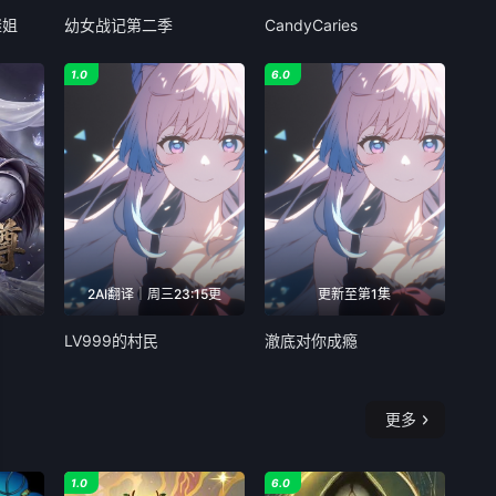
继姐
幼女战记第二季
CandyCaries
1.0
6.0
2AI翻译｜周三23:15更
更新至第1集
LV999的村民
澈底对你成瘾
更多
1.0
6.0