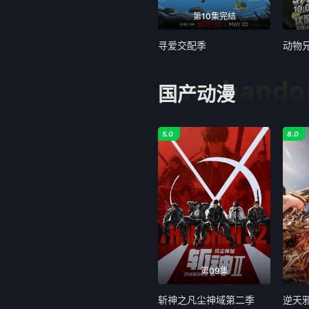
第10集完结
寻爱交配季
动物
guochand
国产动漫
5.0
8.0
第09集
斩神之凡尘神域第二季
逆天