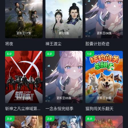
更新至17集
第120集
更新至06集
将夜
禅王渡尘
胶囊计划奇迹
5.0
5.0
1.0
更新至09集
更新至05集
更新至31集
斩神之凡尘神域第二季
一念永恒完结季
猫狗闯关乐翻天
3.0
2.0
8.0