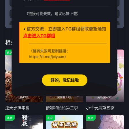
29
30
31
32
（链接可能失效，建议尽快下载）
33
34
35
36
37
38
39
40
• 官方交流：立即加入TG群组获取更新通知
点击进入TG群组
相关推荐
（跳转失败可复制链接：
8.0
9.0
2.0
https://t.me/jciyuan）
好的，我记住啦
第49集
更新至41集
更新至43集
逆天邪神年番
依娜和恰恰第三季
小伶玩具第五季
3.0
6.0
8.0