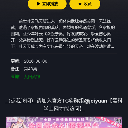
立即播放
收藏
前世叶云飞天资过人，但体内武脉突然关闭，无法练
武，遭遇了家族内部的奚落，未婚妻的私通背叛，各家族的
围剿，让少年叶云飞众叛亲离，好友被欺凌、挚爱伤心离
开、父亲惨烈战死。好在云游路过的紫圣真君将他收入门
下，叶云天成长为有史以来最年轻的天帝，却在渡劫时遭遇
偷袭，重生回一切转折 发生的武脉尽失之时，却也是热血少
年时代。 再次遇到旧日的亲人、好友、恋人，面对熟悉
更新：
2026-08-06
的一切，一代天帝叶云飞选择重新开始。体内尚存一缕天帝
备注：
第40集
之魂，让前生记忆得以完好保存。内有名位之争，外有家族
豆瓣：
九阳武神
矿脉荣辱之责，举目帝国天骄聚集，四大宗派各为其势，天
玄大陆豪杰并起，叶云飞熟谙这世界强者为尊的规则。在千
年天帝记忆的帮助下，叶云飞的武功进步惊人，在武道世界
之中不断成长，并带领家族、师门快速壮大。 安定时日
（点我访问）请加入官方TG@群组
@jciyuan
【需科
未几，外来侵略者铁蹄来犯，叶云飞率众奋起反抗，保卫家
学上网才能访问】
园生生不息。 为了追求更高层次的武道之路，叶云飞离
开家乡踏上了新的旅途，终成一代天帝。尝过太多落井下
石、釜底抽薪，这一世必是神挡弑神，佛挡杀佛，横戈跃
马，不负少年。