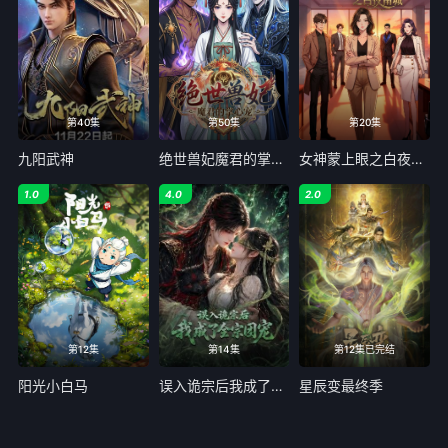
第40集
第50集
第20集
九阳武神
绝世兽妃魔君的掌心宠
女神蒙上眼之白夜南城
1.0
4.0
2.0
第12集
第14集
第12集已完结
阳光小白马
误入诡宗后我成了全宗团宠
星辰变最终季