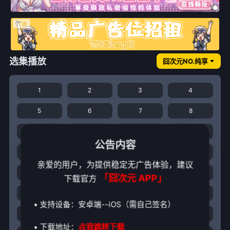
选集播放
囧次元NO.纯享
1
2
3
4
5
6
7
8
9
10
11
12
公告内容
13
14
15
16
亲爱的用户，为提供稳定无广告体验，建议
17
18
19
20
「囧次元 APP」
下载官方
21
22
23
24
• 支持设备：安卓端--iOS（需自己签名）
25
26
27
28
• 下载地址：
点我跳转下载