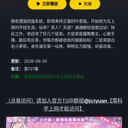
立即播放
收藏
拥有遇强则强系统，即将寿终正寝的叶君临，开始修为无上
限的开挂生涯。仙帝？圣人？天道？通通都给我靠边站！除
此之外，他还收了好几个徒弟。大徒弟是魔教教主，心狠手
辣，脑后有反骨，但每次都被收拾的服服帖帖！二徒弟是白
毛小萝莉，身负诸天第一仙体，明明实力超强，却喜欢做美
食，乖乖侍奉师尊！
更新：
2026-06-20
备注：
第127集
豆瓣：
遇强则强我的修为无上限动态漫画
（点我访问）请加入官方TG@群组
@jciyuan
【需科
学上网才能访问】