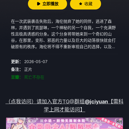
立即播放
收藏
在一次武装袭击失败后，海伦抛弃了她的同伴，逃进了森
林，并遇到了凯瑟琳，一个神秘的另一个自我，一个充满野
性且极具诱惑的分身。这个分身将带她来到一个奇幻的山
谷，在那里，变形、邪恶的力量以及巨大的动荡很快就会打
破原有的秩序。海伦将不得不重新审视自己的选择，以及那
些限制着这些选择的道德、政治和人性方面的两难困境。
更新：
2026-05-07
备注：
正片
豆瓣：
死亡不存在
（点我访问）请加入官方TG@群组
@jciyuan
【需科
学上网才能访问】