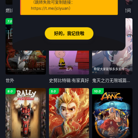
（跳转失败可复制链接：
https://t.me/jciyuan）
燃比娃
萌宠进化论
暗杀教室大家的时间
7.0
7.0
7.0
好的，我记住啦
正片
正片
希望大家能够多多宣传一下Lanerc
世外
史努比特辑:有家真好
鬼灭之刃无限城篇剧场版第一章猗窝座再来
9.0
5.0
10.0