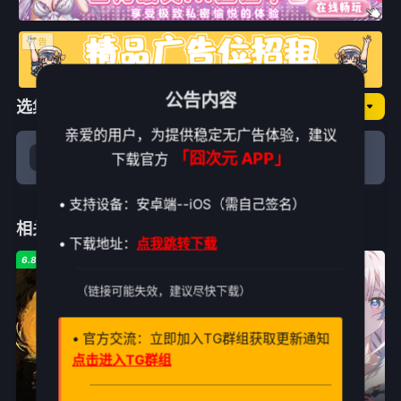
公告内容
选集播放
囧次元NO.极速
亲爱的用户，为提供稳定无广告体验，建议
「囧次元 APP」
下载官方
正片
• 支持设备：安卓端--iOS（需自己签名）
相关推荐
• 下载地址：
点我跳转下载
6.8
9.0
3.0
（链接可能失效，建议尽快下载）
• 官方交流：立即加入TG群组获取更新通知
点击进入TG群组
正片
正片
已完结