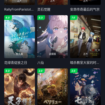
正片
正片
正片
RallyFromParistothePyramids
灵石觉醒
安昂传奇最后的气宗
6.0
8.3
7.0
抢先版
盗摄版
正片
花绿青绽放之日
八仙
暗杀教室大家的时间剧场版
6.0
2.0
2.0