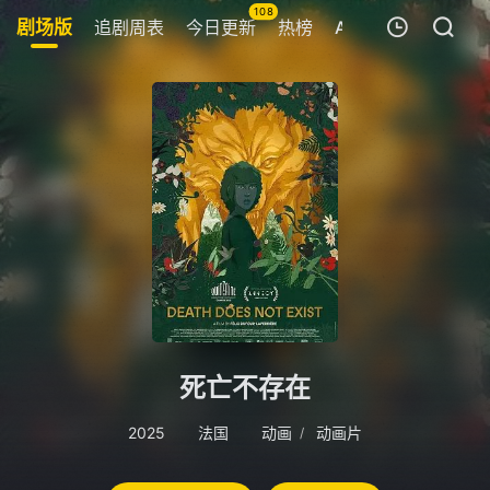
108
剧场版
追剧周表
今日更新
热榜
APP
Ai女友💋
我的观影记录
暂无观看影片的记录
死亡不存在
2025
法国
动画
动画片
/