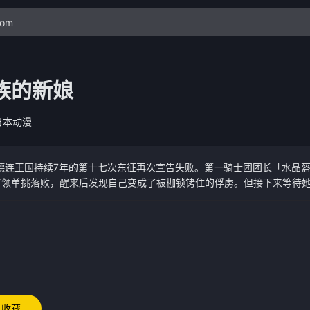
族的新娘
日本动漫
鲁德连王国持续7年的第十七次东征再次宣告失败。第一骑士团团长「水晶
将领单挑落败，醒来后发现自己变成了被枷锁铐住的俘虏。但接下来等待
去当山寨夫人的女骑士从「败北」开始的幸福恋爱故事！
收藏