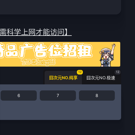
需科学上网才能访问】
12
12
囧次元NO.纯享
囧次元NO.极速
6
7
8