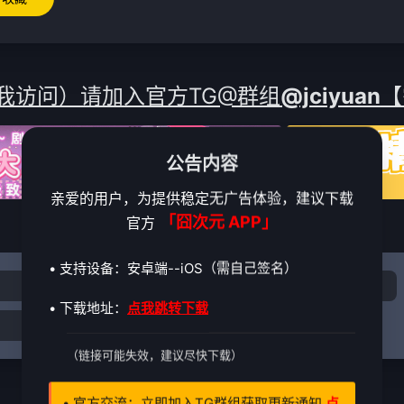
我访问）请加入官方TG@群组
@jciyuan
【
公告内容
亲爱的用户，为提供稳定无广告体验，建议下载
「囧次元 APP」
官方
• 支持设备：安卓端--iOS（需自己签名）
3
4
5
• 下载地址：
点我跳转下载
11
12
（链接可能失效，建议尽快下载）
• 官方交流：立即加入TG群组获取更新通知
点