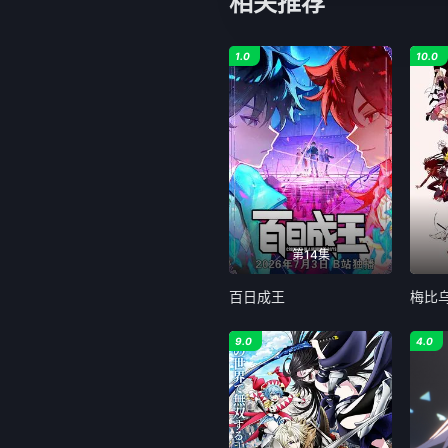
相关推荐
1.0
10.0
第14集
百日成王
梅比
9.0
4.0