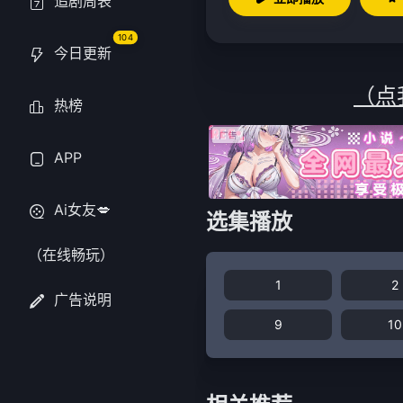
追剧周表
104
今日更新
（点
热榜
APP
Ai女友💋
选集播放
（在线畅玩）
1
2
广告说明
9
10