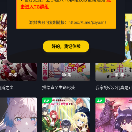
击进入TG群组
7.0
6.0
（跳转失败可复制链接：https://t.me/jciyuan）
好的，我记住啦
第5集
第6集
第6集
乌斯之尘
描绘直至生命尽头
8.0
2.0