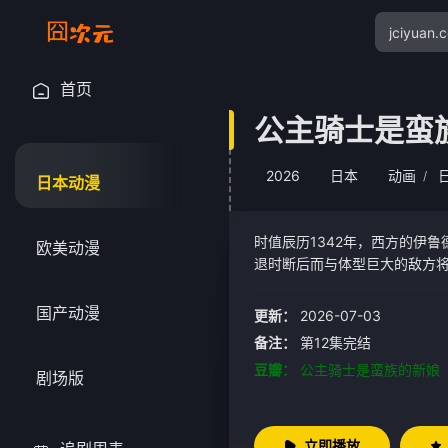
首页
公主骑士是蛮
2026
日本
动画
/
日本动漫
时值辰历1342年，西方的伊
欧美动漫
退时断后而与体型巨大的敌方
或凌辱，而是求婚……被抓回
国产动漫
更新：
2026-07-03
备注：
第12集完结
豆瓣：
公主骑士是蛮族的新娘
剧场版
立即播放