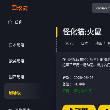
首页
怪化猫:火鼠
2025
日本
动画
/
日本动漫
在《剧场版物怪：唐伞》的激
欧美动漫
这里正经历一场动荡。出身名
式。这种高压政策逐渐加剧了
人之间的裂痕日益加深。天皇
国产动漫
更新：
2026-06-26
覆了富贵的命运。她产下了一个
备注：
HD中字
谋的目标。在男权体制编织的
豆瓣：
怪化猫:火鼠
自燃，瞬间化为灰烬。卖药郎怀
剧场版
立即播放