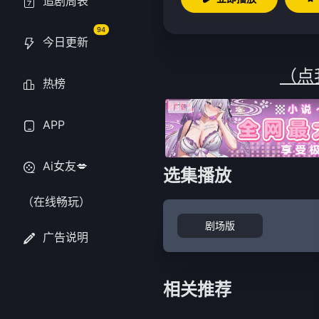
追剧周表
94
今日更新
（点
热榜
APP
Ai女友💋
选集播放
（在线畅玩）
剧场版
广告说明
相关推荐