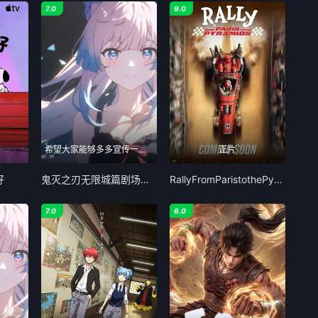
7.0
9.0
希望大家能够多多宣传一下Lanerc
正片
好
鬼灭之刃无限城篇剧场版第一章猗窝座再来
RallyFromParistothePyramids
7.0
6.0