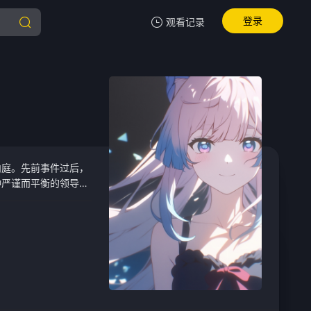
登录
观看记录
我的观影记录
暂无观看影片的记录
内庭。先前事件过后，
种严谨而平衡的领导方
间的关系日益紧张，两
如其来的事件却彻底颠
，从而成为一场权谋阴
件接连发生，人们无故
体性...