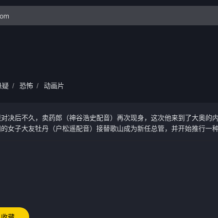
悬疑
恐怖
动画片
/
/
烈对决后不久，卖药郎（神谷浩史配音）再次现身，这次他来到了大奥的
门的女子大友牡丹（户松遥配音）接替歌山成为新任总管，并开始推行一
她与曾受天皇（入野自由配音）宠幸的资深花魁富贵（日笠阳子配音）之
的妻子有希子皇后（种崎敦美配音）所生的皇子即将选定监护人，一场突
被视为“不祥之子”的婴儿，被年长重臣大友（堀内贤雄配音）视为威胁
权力之网中，利益冲突与掩盖真相的手段迅速失控。与此同时，奇怪的事
疑是物怪作祟，展开调查。然而，他所面对的，是一种神秘而不断变化的群
收藏