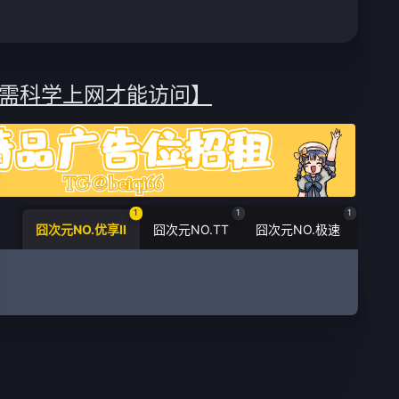
需科学上网才能访问】
1
1
1
囧次元NO.优享Ⅱ
囧次元NO.TT
囧次元NO.极速