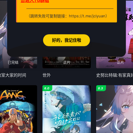
击进入TG群组
7.0
7.0
（跳转失败可复制链接：https://t.me/jciyuan）
好的，我记住啦
已完结
正片
正片
教室大家的时间
世外
史努比特辑:有家真
6.0
8.3