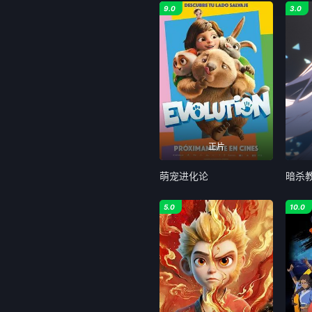
9.0
3.0
正片
萌宠进化论
暗杀
5.0
10.0