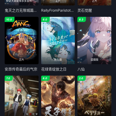
希望大家能够多多宣传一下Lanerc
正片
正片
鬼灭之刃无限城篇剧场版第一章猗窝座再来
RallyFromParistothePyramids
灵石觉醒
10.0
6.0
8.3
正片
抢先版
盗摄版
安昂传奇最后的气宗
花绿青绽放之日
八仙
7.0
6.0
2.0