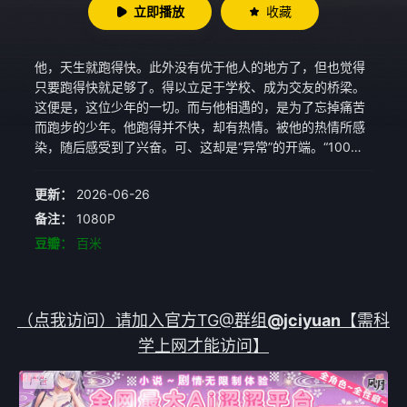
立即播放
收藏
他，天生就跑得快。此外没有优于他人的地方了，但也觉得
只要跑得快就足够了。得以立足于学校、成为交友的桥梁。
这便是，这位少年的一切。而与他相遇的，是为了忘掉痛苦
而跑步的少年。他跑得并不快，却有热情。被他的热情所感
染，随后感受到了兴奋。可、这却是“异常”的开端。“100
米”，让一切都变得疯狂。
更新：
2026-06-26
备注：
1080P
豆瓣：
百米
（点我访问）请加入官方TG@群组
@jciyuan
【需科
学上网才能访问】