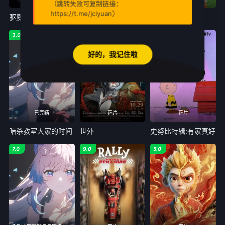
（跳转失败可复制链接：
https://t.me/jciyuan）
驱魔录
燃比娃
萌宠进化论
3.0
7.0
7.0
好的，我记住啦
已完结
正片
正片
暗杀教室大家的时间
世外
史努比特辑:有家真好
7.0
9.0
5.0