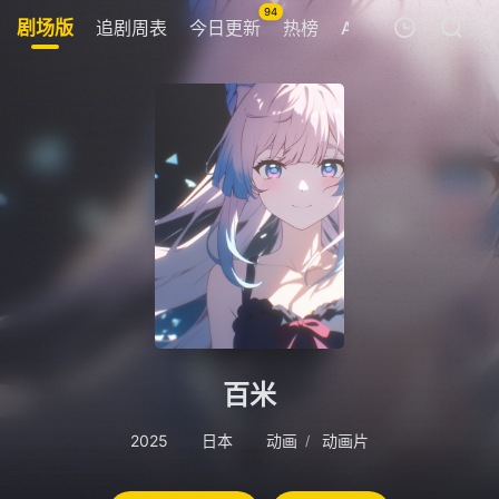
94
剧场版
追剧周表
今日更新
热榜
APP
Ai女友💋
我的观影记录
暂无观看影片的记录
百米
2025
日本
动画
动画片
/