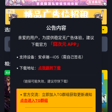
公告内容
选集播放
囧次元NO.优享Ⅱ
亲爱的用户，为提供稳定无广告体验，建议
「囧次元 APP」
下载官方
剧场版
• 支持设备：安卓端--iOS（需自己签名）
相关推荐
• 下载地址：
点我跳转下载
5.0
6.8
9.0
（链接可能失效，建议尽快下载）
• 官方交流：立即加入TG群组获取更新通知
点击进入TG群组
第29集已完结
正片
正片